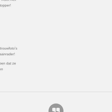
topper!
trouwfoto's
 aanrader!
bben dat ze
en