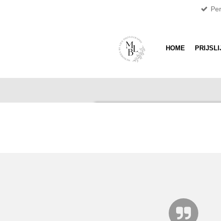
Per
Ga
direct
naar
de
HOME
PRIJSLI
hoofdinhoud